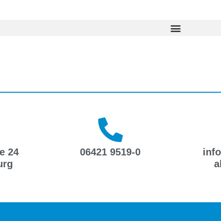
e 24
06421 9519-0
inf
urg
a