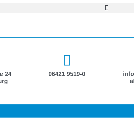
e 24
06421 9519-0
inf
urg
a