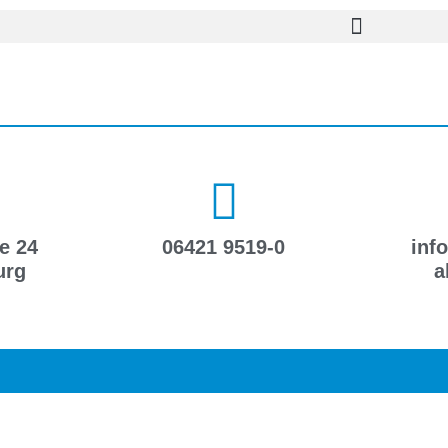
e 24
06421 9519-0
inf
urg
a