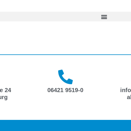
e 24
06421 9519-0
inf
urg
a