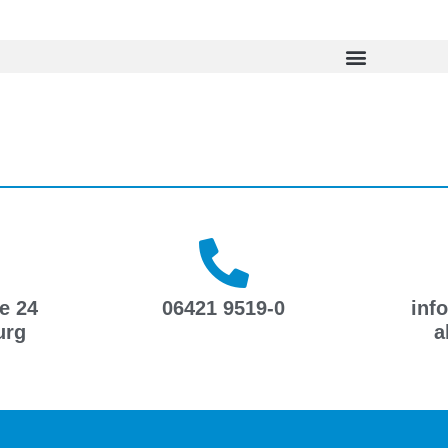
e 24
06421 9519-0
inf
urg
a