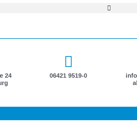
e 24
06421 9519-0
inf
urg
a